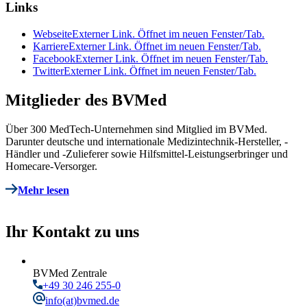
Links
Webseite
Externer Link. Öffnet im neuen Fenster/Tab.
Karriere
Externer Link. Öffnet im neuen Fenster/Tab.
Facebook
Externer Link. Öffnet im neuen Fenster/Tab.
Twitter
Externer Link. Öffnet im neuen Fenster/Tab.
Mitglieder des BVMed
Über 300 MedTech-Unternehmen sind Mitglied im BVMed.
Darunter deutsche und internationale Medizintechnik-Hersteller, -
Händler und -Zulieferer sowie Hilfsmittel-Leistungserbringer und
Homecare-Versorger.
Mehr lesen
Ihr Kontakt zu uns
BVMed Zentrale
+49 30 246 255-0
info
(at)bvmed.de