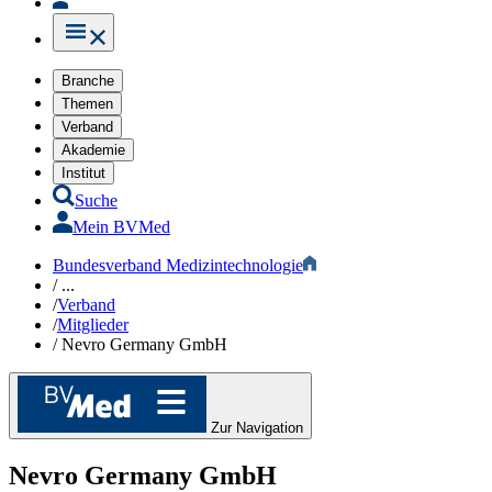
Branche
Themen
Verband
Akademie
Institut
Suche
Mein BVMed
Bundesverband Medizintechnologie
/
...
/
Verband
/
Mitglieder
/
Nevro Germany GmbH
Zur Navigation
Nevro Germany GmbH