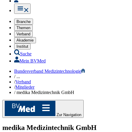
Branche
Themen
Verband
Akademie
Institut
Suche
Mein BVMed
Bundesverband Medizintechnologie
/
...
/
Verband
/
Mitglieder
/
medika Medizintechnik GmbH
Zur Navigation
medika Medizintechnik GmbH