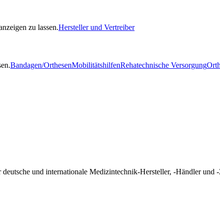
nzeigen zu lassen.
Hersteller und Vertreiber
sen.
Bandagen/Orthesen
Mobilitätshilfen
Rehatechnische Versorgung
Orth
tsche und internationale Medizintechnik-Hersteller, -Händler und -Z