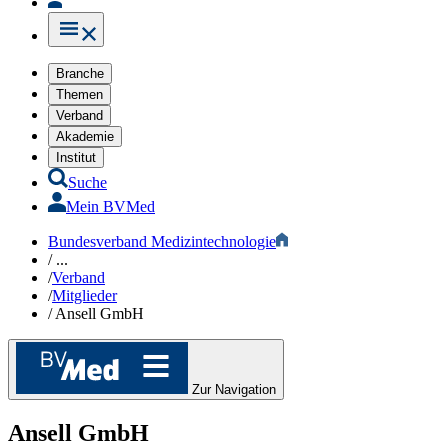
Branche
Themen
Verband
Akademie
Institut
Suche
Mein BVMed
Bundesverband Medizintechnologie
/
...
/
Verband
/
Mitglieder
/
Ansell GmbH
Zur Navigation
Ansell GmbH