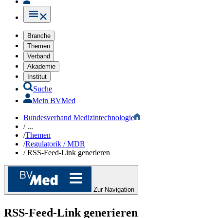
Branche
Themen
Verband
Akademie
Institut
Suche
Mein BVMed
Bundesverband Medizintechnologie
/
...
/
Themen
/
Regulatorik​​​ / MDR
/
RSS-Feed-Link generieren
Zur Navigation
RSS-Feed-Link generieren