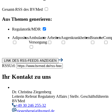
Gesamt-RSS des BVMed
Aus Themen generieren:
Regulatorik/MDR
Adipositas
Ambulante
Arbeiten
Augenkrankheiten
Branche
Comp
Versorgung
RSSUrl:
Ihr Kontakt zu uns
Dr. Christina Ziegenberg
Leiterin Referat Regulatory Affairs | Stellv. Geschäftsführerin
BVMed
+49 30 246 255-32
ziegenberg
(at)bvmed.de