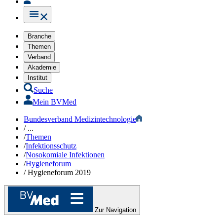
Branche
Themen
Verband
Akademie
Institut
Suche
Mein BVMed
Bundesverband Medizintechnologie
/
...
/
Themen
/
Infektionsschutz​
/
Nosokomiale Infektionen
/
Hygieneforum
/
Hygieneforum 2019
Zur Navigation