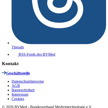
Threads
RSS-Feeds des BVMed
Kontakt
Geschäftsstelle
Datenschutzhinweise
AGB
Barrierefreiheit
Impressum
Cookies
© 2026 BVMed - Bundesverband Medizintechnologie e.V.