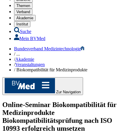
Themen
Verband
Akademie
Institut
Suche
Mein BVMed
Bundesverband Medizintechnologie
/
...
/
Akademie
/
Veranstaltungen
/
Biokompatibilität für Medizinprodukte
Zur Navigation
Online-Seminar
Biokompatibilität für
Medizinprodukte
Biokompatibilitätsprüfung nach ISO
10993 erfolgreich umsetzen