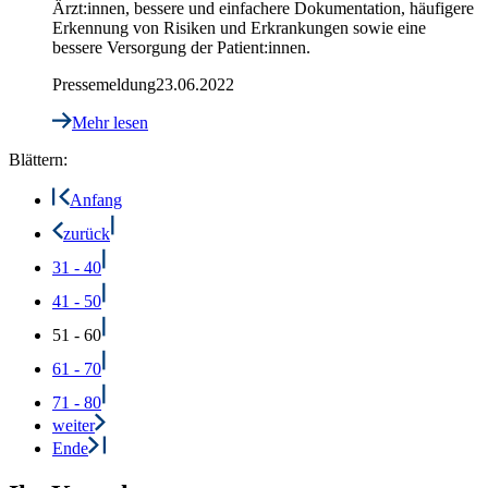
Ärzt:innen, bessere und einfachere Dokumentation, häufigere
Erkennung von Risiken und Erkrankungen sowie eine
bessere Versorgung der Patient:innen.
Pressemeldung
23.06.2022
Mehr lesen
Blättern:
Anfang
zurück
31 - 40
41 - 50
51 - 60
61 - 70
71 - 80
weiter
Ende