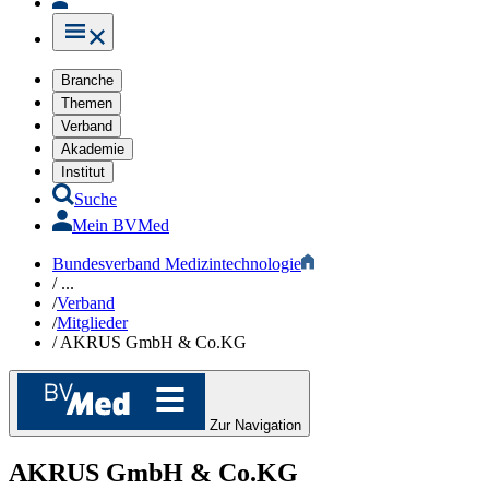
Branche
Themen
Verband
Akademie
Institut
Suche
Mein BVMed
Bundesverband Medizintechnologie
/
...
/
Verband
/
Mitglieder
/
AKRUS GmbH & Co.KG
Zur Navigation
AKRUS GmbH & Co.KG