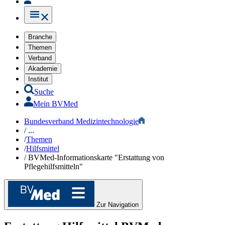
Branche
Themen
Verband
Akademie
Institut
Suche
Mein BVMed
Bundesverband Medizintechnologie
/
...
/
Themen
/
Hilfsmittel​
/
BVMed-Informationskarte "Erstattung von
Pflegehilfsmitteln"
Zur Navigation