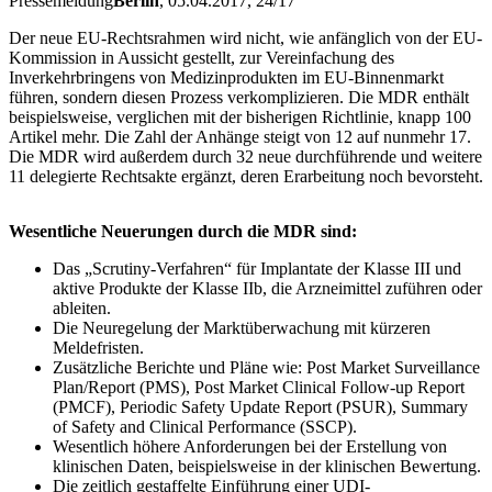
Pressemeldung
Berlin
, 05.04.2017
, 24/17
Der neue EU-Rechtsrahmen wird nicht, wie anfänglich von der EU-
Kommission in Aussicht gestellt, zur Vereinfachung des
Inverkehrbringens von Medizinprodukten im EU-Binnenmarkt
führen, sondern diesen Prozess verkomplizieren. Die MDR enthält
beispielsweise, verglichen mit der bisherigen Richtlinie, knapp 100
Artikel mehr. Die Zahl der Anhänge steigt von 12 auf nunmehr 17.
Die MDR wird außerdem durch 32 neue durchführende und weitere
11 delegierte Rechtsakte ergänzt, deren Erarbeitung noch bevorsteht.
Wesentliche Neuerungen durch die MDR sind:
Das „Scrutiny-Verfahren“ für Implantate der Klasse III und
aktive Produkte der Klasse IIb, die Arzneimittel zuführen oder
ableiten.
Die Neuregelung der Marktüberwachung mit kürzeren
Meldefristen.
Zusätzliche Berichte und Pläne wie: Post Market Surveillance
Plan/Report (PMS), Post Market Clinical Follow-up Report
(PMCF), Periodic Safety Update Report (PSUR), Summary
of Safety and Clinical Performance (SSCP).
Wesentlich höhere Anforderungen bei der Erstellung von
klinischen Daten, beispielsweise in der klinischen Bewertung.
Die zeitlich gestaffelte Einführung einer UDI-