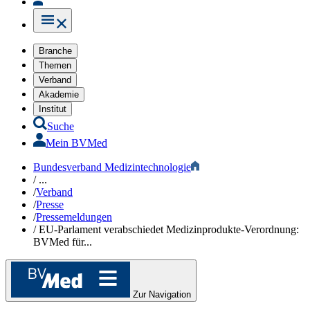
Branche
Themen
Verband
Akademie
Institut
Suche
Mein BVMed
Bundesverband Medizintechnologie
/
...
/
Verband
/
Presse
/
Pressemeldungen
/
EU-Parlament verabschiedet Medizinprodukte-Verordnung:
BVMed für...
Zur Navigation