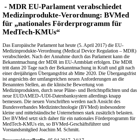
-
MDR
EU-Parlament verabschiedet
Medizinprodukte-Verordnung: BVMed
für „nationales Förderprogramm für
MedTech-KMUs“
Das Europäische Parlament hat heute (5. April 2017) die EU-
Medizinprodukte-Verordnung (Medical Device Regulation – MDR)
verabschiedet. Nach der Annahme durch das Parlament kann die
Bekanntmachung der MDR im EU-Amtsblatt erfolgen. Die MDR
tritt dann 20 Tage nach der Bekanntmachung in Kraft und gilt nach
einer dreijährigen Übergangsfrist ab Mitte 2020. Die Übergangsfrist
ist angesichts der umfangreichen neuen Anforderungen an die
Benannten Stellen, an die klinische Bewertung von
Medizinprodukten, durch neue Pläne- und Berichtspflichten und das
neue EUDAMED-/UDI-Datenbanksystem allerdings knapp
bemessen. Die neuen Vorschriften werden nach Ansicht des
Bundesverbandes Medizintechnologie (BVMed) insbesondere
kleine und mittelständische Unternehmen stark zusätzlich belasten.
Der BVMed setzt sich daher für ein nationales Förderprogramm für
MedTech-KMUs ein, so BVMed-Geschäftsführer und
Vorstandsmitglied Joachim M. Schmitt.